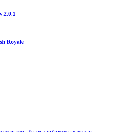
.2.0.1
sh Royale
 пропустить, бывает что браузер сам чудачит...