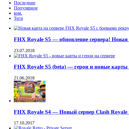
Последние
Популярное
ком.
Теги
FHX Royale S5 — обновление сервера! Новая
23.07.2018
FHX Royale S5 (beta) — герои и новые карты 
21.06.2018
FHX Royale S4 — Новый сервер Clash Royale v
17.10.2017