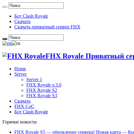
Бот Clash Royale
Скачать
Скачать приватный сервер FHX
FHX Royale Приватный сер
Home
Server
Server 1
FHX Royale v.3.0
FHX Royale S2
FHX Royale S3
Скачать
FHX CoC
Бот Clash Royale
Горячие новости
FHX Royale S5 — обновление сервера! Новая карта — Ко