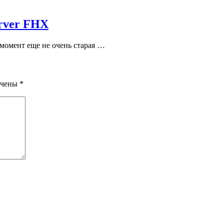
erver FHX
 момент еще не очень старая …
ечены
*