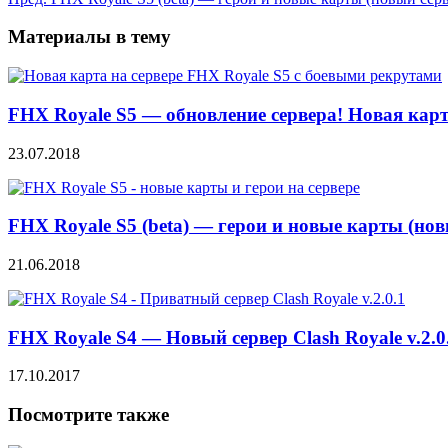
Материалы в тему
FHX Royale S5 — обновление сервера! Новая кар
23.07.2018
FHX Royale S5 (beta) — герои и новые карты (нов
21.06.2018
FHX Royale S4 — Новый сервер Clash Royale v.2.0
17.10.2017
Посмотрите также