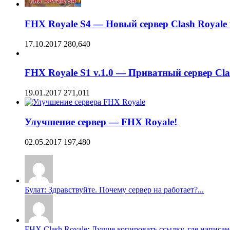
FHX Royale S4 — Новый сервер Clash Royale v
17.10.2017
280,640
FHX Royale S1 v.1.0 — Приватный сервер Cla
19.01.2017
271,011
Улучшение сервер — FHX Royale!
02.05.2017
197,480
Булат: Здравствуйте. Почему сервер на работает?...
FHX Clash Royale: Лучше копировать ссылку, где написано