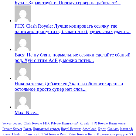
Булат: Здравствуйте. Почему сервер на работает?...
FHX Clash Royale: Лучше копировать ссылку, где
написано пропустить, бывает что браузер сам чудачит...
Вася: Не ну блять нормальные ссылки сделайте ебаный
род. Хуй с этим AdFly, можно потер...
Никола тесла: Добавте ещё карт и обновите арены а
остольное просто супер нет слов...
Max: Nice...
Server
сервер
Clash Royale
FHX
Private
Приватный
Royale
FHX Royale
Клеш Рояль
Private Server
Рояль
Приватный сервер
Royal Recruits
download
Герои
Скачать
Клеш оф
Кленс
Clash of Clans
v.2.0.1
S4
Royale Retro
Retro Royale
Retro
Королевские рекруты
S3